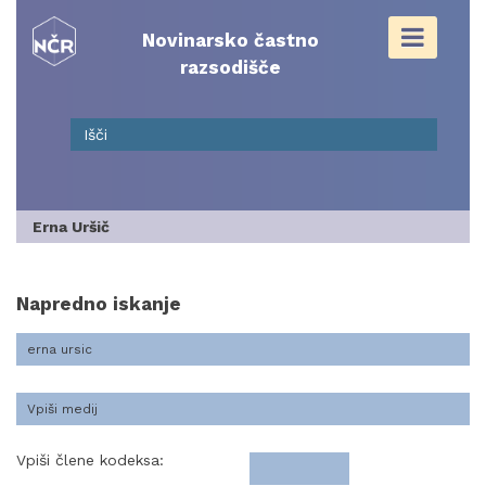
Skip
to
Novinarsko častno
content
razsodišče
Erna Uršič
Napredno iskanje
Vpiši člene kodeksa: