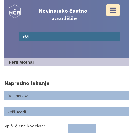
Skip
to
Novinarsko častno
content
razsodišče
Ferij Molnar
Napredno iskanje
Vpiši člene kodeksa: