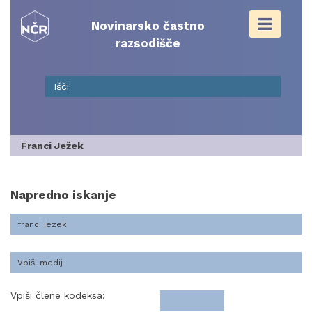
Skip
to
Novinarsko častno
content
razsodišče
Franci Ježek
Napredno iskanje
Vpiši člene kodeksa: