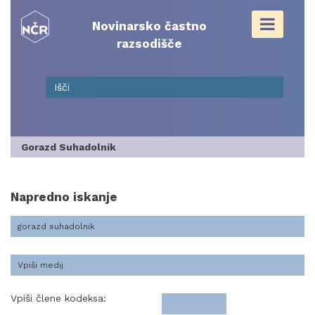
Skip
to
Novinarsko častno
content
razsodišče
Gorazd Suhadolnik
Napredno iskanje
Vpiši člene kodeksa: