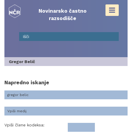
Skip
to
Novinarsko častno
content
razsodišče
Gregor Belič
Napredno iskanje
Vpiši člene kodeksa: