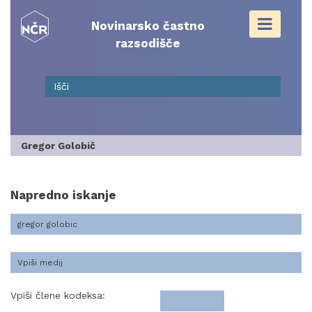
Skip
to
Novinarsko častno
content
razsodišče
Gregor Golobič
Napredno iskanje
Vpiši člene kodeksa: