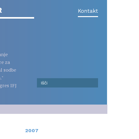
R
Kontakt
anje
re za
al sodbe
."
gres IFJ
2007