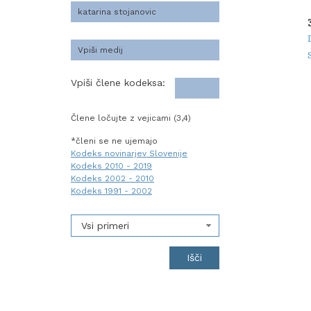
Vpiši člene kodeksa:
Člene ločujte z vejicami (3,4)
*členi se ne ujemajo
Kodeks novinarjev Slovenije
Kodeks 2010 - 2019
Kodeks 2002 - 2010
Kodeks 1991 - 2002
Vsi primeri