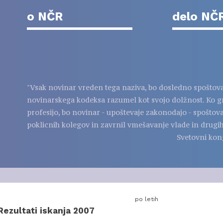
o NČR
delo NČ
"Vsak novinar vreden tega naziva, bo dosledno spoštov
novinarskega kodeksa razumel kot svojo dolžnost. Ko g
profesijo, bo novinar - upoštevaje zakonodajo - spoštov
poklicnih kolegov in zavrnil vmešavanje vlade in drugih
Svetovni kon
po letih
Rezultati iskanja 2007