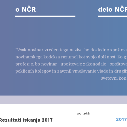
o NČR
delo NČ
"Vsak novinar vreden tega naziva, bo dosledno spoštov
novinarskega kodeksa razumel kot svojo dolžnost. Ko g
profesijo, bo novinar - upoštevaje zakonodajo - spoštov
poklicnih kolegov in zavrnil vmešavanje vlade in drugih
Svetovni kon
po letih
2017
Rezultati iskanja 2017