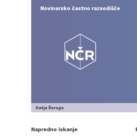
Skip
to
Novinarsko častno razsodišče
content
Katja Šeruga
Napredno iskanje