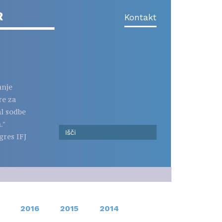
R
Kontakt
anje
re za
al sodbe
."
gres IFJ
2016
2015
2014