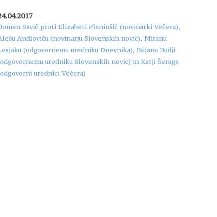
24.04.2017
Domen Savič proti Elizabeti Planinšič (novinarki Večera),
Alešu Andloviču (novinarju Slovenskih novic), Miranu
Lesjaku (odgovornemu uredniku Dnevnika), Bojanu Budji
(odgovornemu uredniku Slovenskih novic) in Katji Šeruga
(odgovorni urednici Večera)