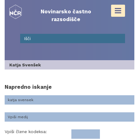
Skip
to
Novinarsko častno
content
razsodišče
Katja Svenšek
Napredno iskanje
Vpiši člene kodeksa: