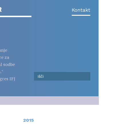
R
Kontakt
anje
re za
al sodbe
."
gres IFJ
2015