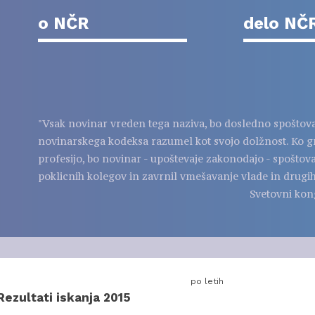
o NČR
delo NČ
"Vsak novinar vreden tega naziva, bo dosledno spoštov
novinarskega kodeksa razumel kot svojo dolžnost. Ko g
profesijo, bo novinar - upoštevaje zakonodajo - spoštov
poklicnih kolegov in zavrnil vmešavanje vlade in drugih
Svetovni kon
po letih
Rezultati iskanja 2015