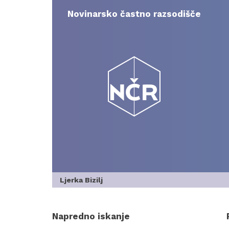
Skip
to
Novinarsko častno razsodišče
content
Ljerka Bizilj
Napredno iskanje