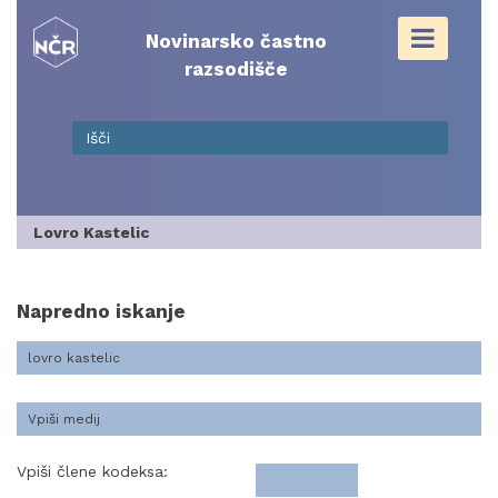
Skip
to
Novinarsko častno
content
razsodišče
Lovro Kastelic
Napredno iskanje
Vpiši člene kodeksa: