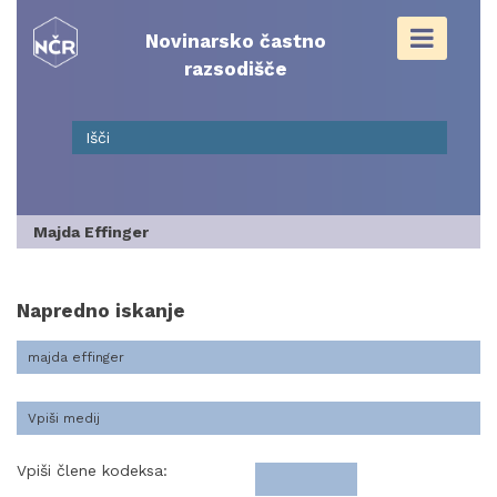
Skip
to
Novinarsko častno
content
razsodišče
Majda Effinger
Napredno iskanje
Vpiši člene kodeksa: