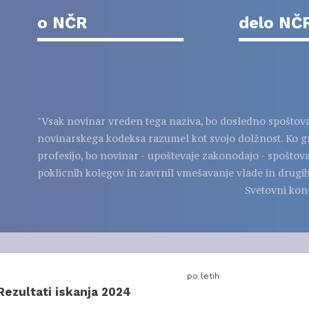
o NČR
delo NČ
"Vsak novinar vreden tega naziva, bo dosledno spoštov
novinarskega kodeksa razumel kot svojo dolžnost. Ko g
profesijo, bo novinar - upoštevaje zakonodajo - spoštov
poklicnih kolegov in zavrnil vmešavanje vlade in drugih
Svetovni kon
po letih
Rezultati iskanja 2024