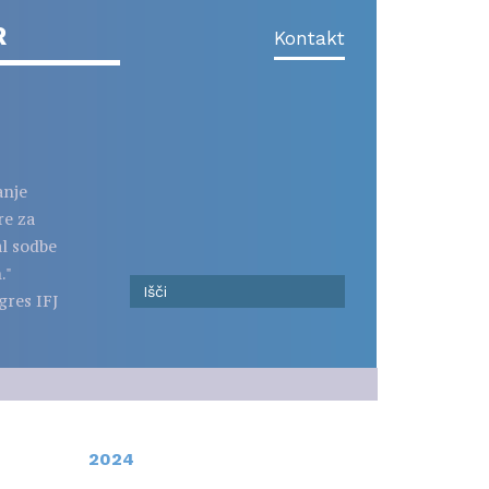
R
Kontakt
anje
re za
al sodbe
."
gres IFJ
2024