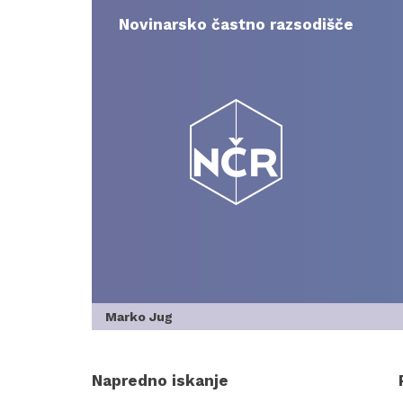
Skip
to
Novinarsko častno razsodišče
content
Marko Jug
Napredno iskanje