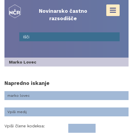
Skip
to
Novinarsko častno
content
razsodišče
Marko Lovec
Napredno iskanje
Vpiši člene kodeksa: