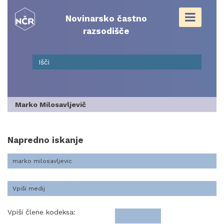
Skip
to
Novinarsko častno
content
razsodišče
Marko Milosavljevič
Napredno iskanje
Vpiši člene kodeksa: