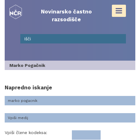
Skip
to
Novinarsko častno
content
razsodišče
Marko Pogačnik
Napredno iskanje
Vpiši člene kodeksa: