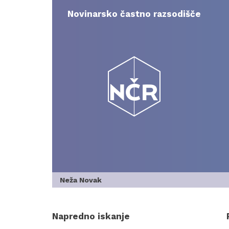
Skip
to
Novinarsko častno razsodišče
content
Neža Novak
Napredno iskanje