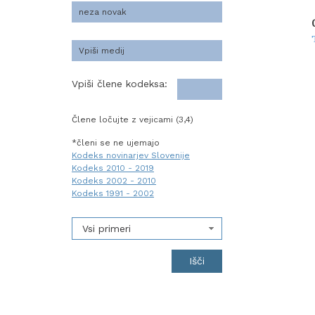
Vpiši člene kodeksa:
Člene ločujte z vejicami (3,4)
*členi se ne ujemajo
Kodeks novinarjev Slovenije
Kodeks 2010 - 2019
Kodeks 2002 - 2010
Kodeks 1991 - 2002
Vsi primeri