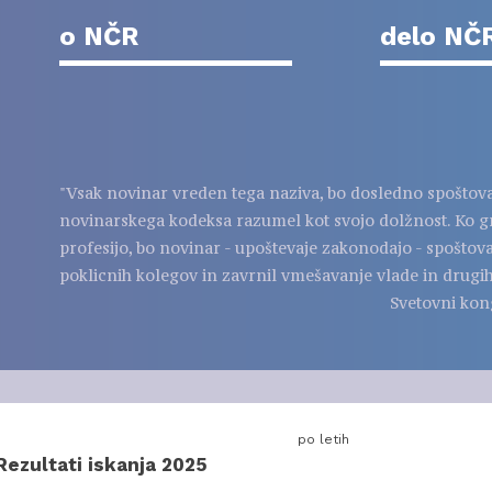
o NČR
delo NČ
"Vsak novinar vreden tega naziva, bo dosledno spoštov
novinarskega kodeksa razumel kot svojo dolžnost. Ko g
profesijo, bo novinar - upoštevaje zakonodajo - spoštov
poklicnih kolegov in zavrnil vmešavanje vlade in drugih
Svetovni kon
po letih
Rezultati iskanja 2025