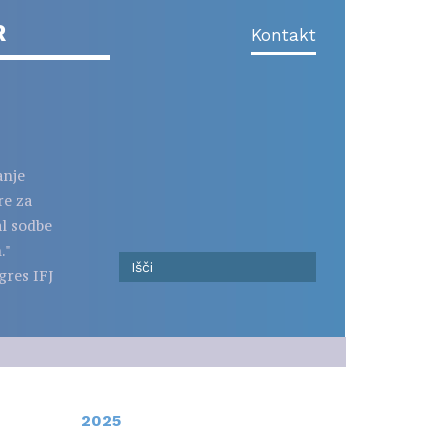
R
Kontakt
anje
re za
al sodbe
."
gres IFJ
2025