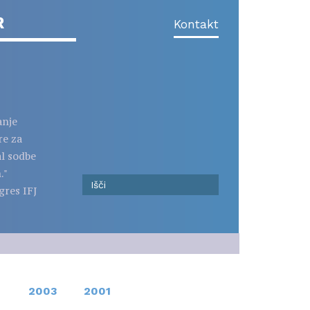
R
Kontakt
anje
re za
al sodbe
."
gres IFJ
2003
2001