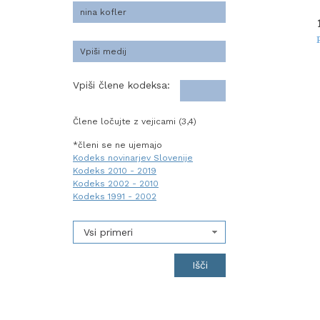
Vpiši člene kodeksa:
Člene ločujte z vejicami (3,4)
*členi se ne ujemajo
Kodeks novinarjev Slovenije
Kodeks 2010 - 2019
Kodeks 2002 - 2010
Kodeks 1991 - 2002
Vsi primeri