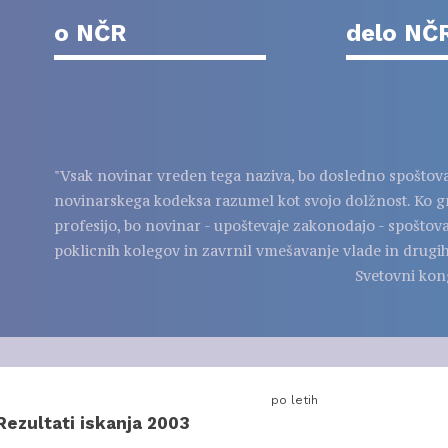
o NČR
delo NČ
"Vsak novinar vreden tega naziva, bo dosledno spoštov
novinarskega kodeksa razumel kot svojo dolžnost. Ko g
profesijo, bo novinar - upoštevaje zakonodajo - spoštov
poklicnih kolegov in zavrnil vmešavanje vlade in drugih
Svetovni kon
po letih
Rezultati iskanja 2003