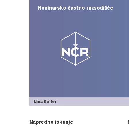
Skip
to
Novinarsko častno razsodišče
content
Nina Kofler
Napredno iskanje