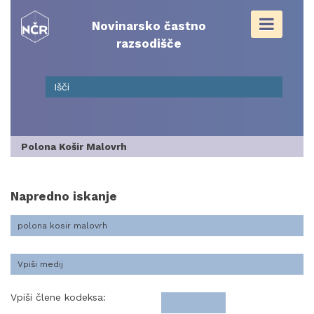
Skip
to
Novinarsko častno
content
razsodišče
Polona Košir Malovrh
Napredno iskanje
Vpiši člene kodeksa: