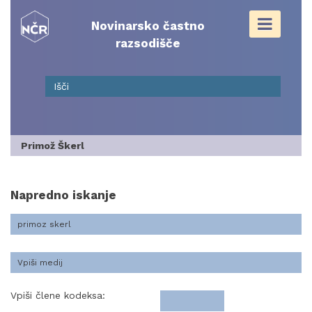
Skip
to
Novinarsko častno
content
razsodišče
Primož Škerl
Napredno iskanje
Vpiši člene kodeksa: