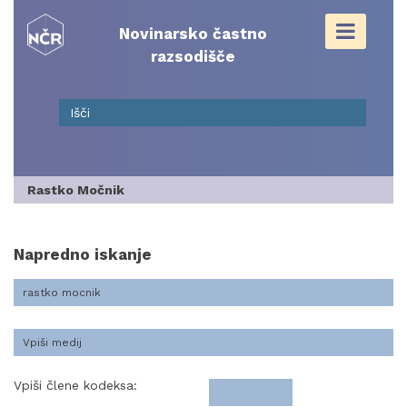
Skip
to
Novinarsko častno
content
razsodišče
Rastko Močnik
Napredno iskanje
Vpiši člene kodeksa: