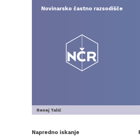
Skip
to
Novinarsko častno razsodišče
content
Renej Talić
Napredno iskanje