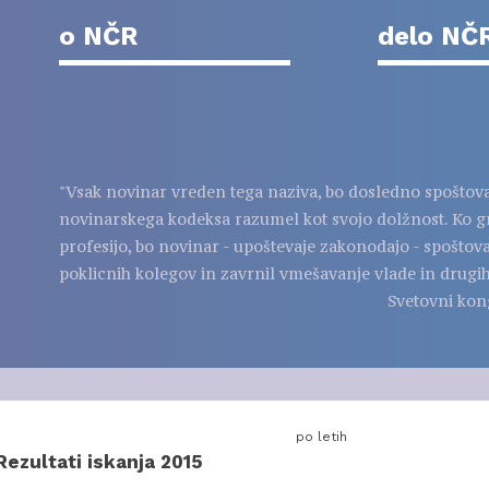
o NČR
delo NČ
"Vsak novinar vreden tega naziva, bo dosledno spoštov
novinarskega kodeksa razumel kot svojo dolžnost. Ko g
profesijo, bo novinar - upoštevaje zakonodajo - spoštov
poklicnih kolegov in zavrnil vmešavanje vlade in drugih
Svetovni kon
po letih
Rezultati iskanja 2015