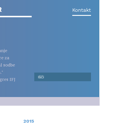
R
Kontakt
anje
re za
al sodbe
."
gres IFJ
2015