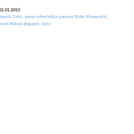
22.01.2015
Amela Talić, zanjo odvetniška pisarna Zidar Klemenčič,
proti Mileni Zupanič, Delo