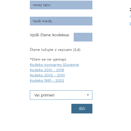
Vpiši člene kodeksa:
Člene ločujte z vejicami (3,4)
*členi se ne ujemajo
Kodeks novinarjev Slovenije
Kodeks 2010 - 2019
Kodeks 2002 - 2010
Kodeks 1991 - 2002
Vsi primeri