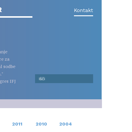
R
Kontakt
anje
re za
al sodbe
."
gres IFJ
2011
2010
2004