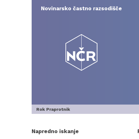
Skip
to
Novinarsko častno razsodišče
content
Rok Praprotnik
Napredno iskanje