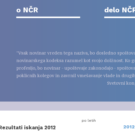
o NČR
delo NČ
"Vsak novinar vreden tega naziva, bo dosledno spoštov
novinarskega kodeksa razumel kot svojo dolžnost. Ko g
profesijo, bo novinar - upoštevaje zakonodajo - spoštov
poklicnih kolegov in zavrnil vmešavanje vlade in drugih
Svetovni kon
po letih
2012
Rezultati iskanja 2012