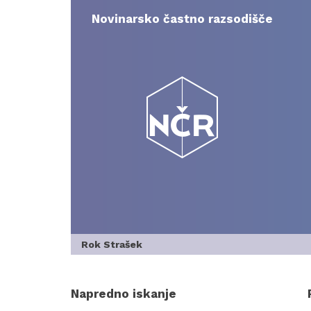
Skip
to
Novinarsko častno razsodišče
content
Rok Strašek
Napredno iskanje