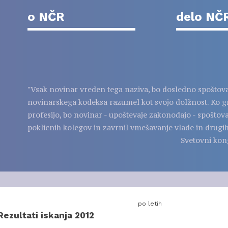
o NČR
delo NČ
"Vsak novinar vreden tega naziva, bo dosledno spoštov
novinarskega kodeksa razumel kot svojo dolžnost. Ko g
profesijo, bo novinar - upoštevaje zakonodajo - spoštov
poklicnih kolegov in zavrnil vmešavanje vlade in drugih
Svetovni kon
po letih
Rezultati iskanja 2012