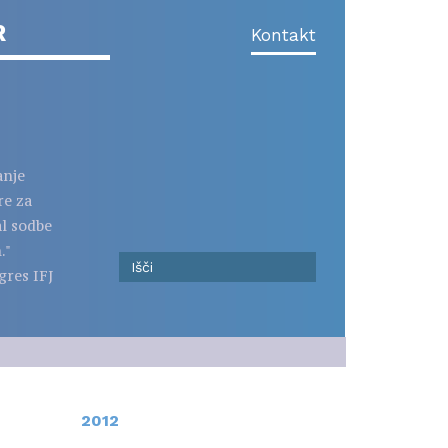
R
Kontakt
anje
re za
al sodbe
."
gres IFJ
2012