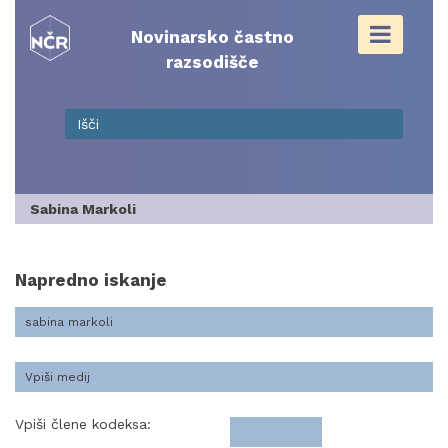
Skip
to
Novinarsko častno
content
razsodišče
Sabina Markoli
Napredno iskanje
Vpiši člene kodeksa: