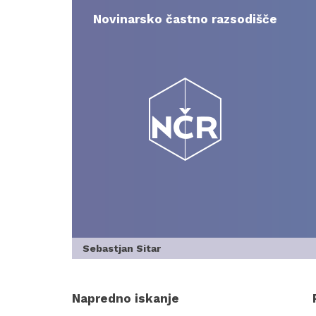
Skip
to
Novinarsko častno razsodišče
content
Sebastjan Sitar
Napredno iskanje