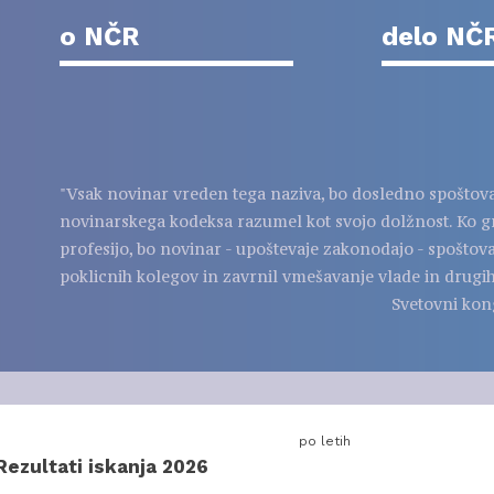
o NČR
delo NČ
"Vsak novinar vreden tega naziva, bo dosledno spoštov
novinarskega kodeksa razumel kot svojo dolžnost. Ko g
profesijo, bo novinar - upoštevaje zakonodajo - spoštov
poklicnih kolegov in zavrnil vmešavanje vlade in drugih
Svetovni kon
po letih
Rezultati iskanja 2026