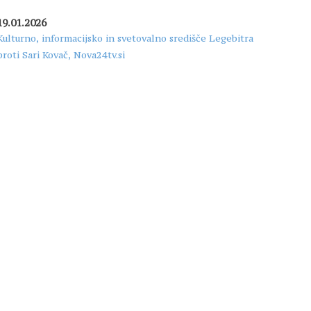
19.01.2026
Kulturno, informacijsko in svetovalno središče Legebitra
proti Sari Kovač, Nova24tv.si