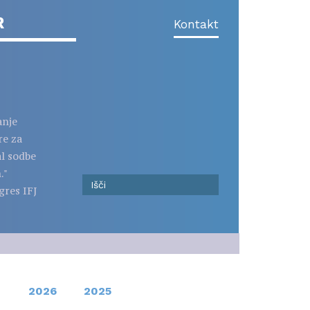
R
Kontakt
anje
re za
al sodbe
."
gres IFJ
2026
2025