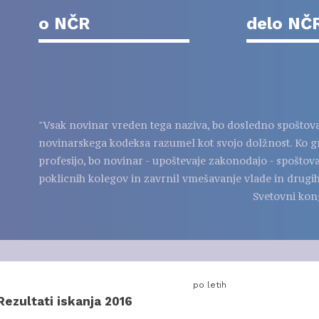
o NČR
delo NČ
"Vsak novinar vreden tega naziva, bo dosledno spoštov
novinarskega kodeksa razumel kot svojo dolžnost. Ko g
profesijo, bo novinar - upoštevaje zakonodajo - spoštov
poklicnih kolegov in zavrnil vmešavanje vlade in drugih
Svetovni kon
po letih
Rezultati iskanja 2016