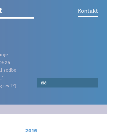
R
Kontakt
anje
re za
al sodbe
."
gres IFJ
2016