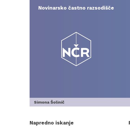
Skip
to
Novinarsko častno razsodišče
content
Simona Šolinič
Napredno iskanje