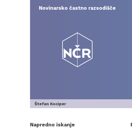
Skip
to
Novinarsko častno razsodišče
content
Štefan Kociper
Napredno iskanje