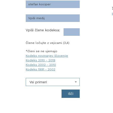
Vpiši člene kodeksa:
Člene ločujte z vejicami (3,4)
*členi se ne ujemajo
Kodeks novinarjev Slovenije
Kodeks 2010 - 2019
Kodeks 2002 - 2010
Kodeks 1991 - 2002
Vsi primeri