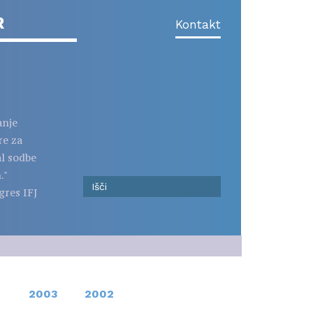
R
Kontakt
anje
re za
al sodbe
."
gres IFJ
2003
2002