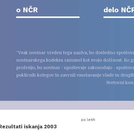
o NČR
delo NČ
"Vsak novinar vreden tega naziva, bo dosledno spoštov
novinarskega kodeksa razumel kot svojo dolžnost. Ko g
profesijo, bo novinar - upoštevaje zakonodajo - spoštov
poklicnih kolegov in zavrnil vmešavanje vlade in drugih
Svetovni kon
po letih
Rezultati iskanja 2003