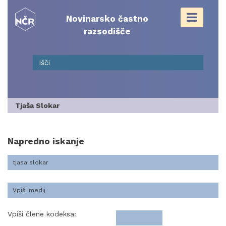
Skip
to
Novinarsko častno
content
razsodišče
Tjaša Slokar
Napredno iskanje
Vpiši člene kodeksa: