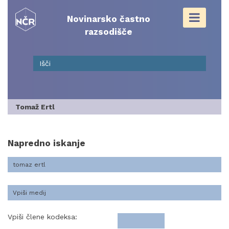
Skip
to
Novinarsko častno
content
razsodišče
Tomaž Ertl
Napredno iskanje
Vpiši člene kodeksa: