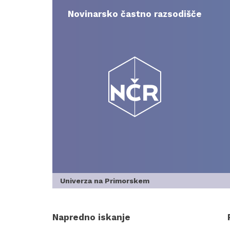
Skip
to
Novinarsko častno razsodišče
content
Univerza na Primorskem
Napredno iskanje