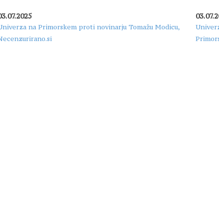
03.07.2025
03.07.
Univerza na Primorskem proti novinarju Tomažu Modicu,
Univer
Necenzurirano.si
Primor