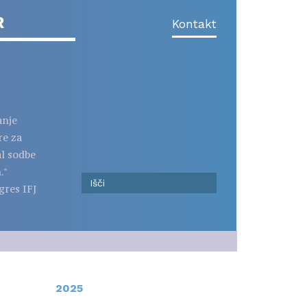
R
Kontakt
anje
re za
al sodbe
."
gres IFJ
2025