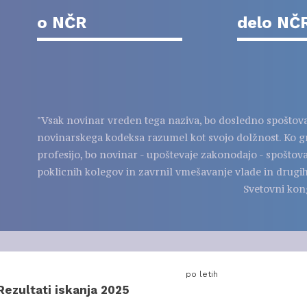
o NČR
delo NČ
"Vsak novinar vreden tega naziva, bo dosledno spoštov
novinarskega kodeksa razumel kot svojo dolžnost. Ko g
profesijo, bo novinar - upoštevaje zakonodajo - spoštov
poklicnih kolegov in zavrnil vmešavanje vlade in drugih
Svetovni kon
po letih
Rezultati iskanja 2025