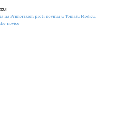
2025
za na Primorskem proti novinarju Tomažu Modicu,
ske novice