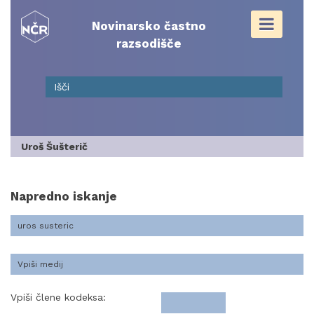
Skip
to
Novinarsko častno
content
razsodišče
Uroš Šušterič
Napredno iskanje
Vpiši člene kodeksa: