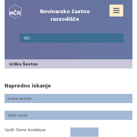
Skip
to
Novinarsko častno
content
razsodišče
Urška Šestan
Napredno iskanje
Vpiši člene kodeksa: