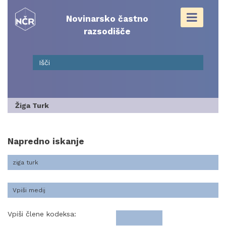
Skip
to
Novinarsko častno
content
razsodišče
Žiga Turk
Napredno iskanje
Vpiši člene kodeksa: