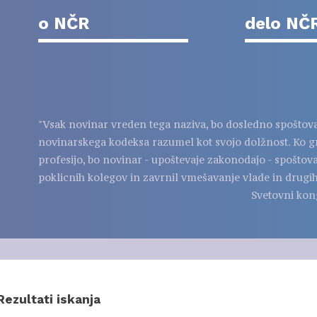
o NČR
delo NČ
"Vsak novinar vreden tega naziva, bo dosledno spoštov
novinarskega kodeksa razumel kot svojo dolžnost. Ko g
profesijo, bo novinar - upoštevaje zakonodajo - spoštov
poklicnih kolegov in zavrnil vmešavanje vlade in drugih
Svetovni kon
Rezultati iskanja