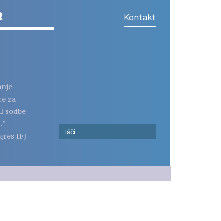
R
Kontakt
anje
re za
al sodbe
."
gres IFJ