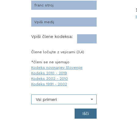
Vpiši člene kodeksa:
Člene ločujte z vejicami (3,4)
*členi se ne ujemajo
Kodeks novinarjev Slovenije
Kodeks 2010 - 2019
Kodeks 2002 - 2010
Kodeks 1991 - 2002
Vsi primeri