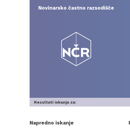
Skip
to
Novinarsko častno razsodišče
content
Rezultati iskanja za:
Napredno iskanje