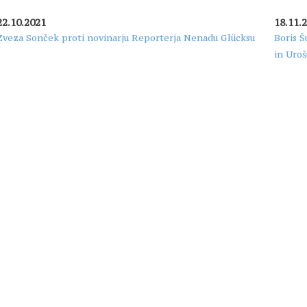
22.10.2021
18.11.
Zveza Sonček proti novinarju Reporterja Nenadu Glücksu
Boris Š
in Uroš