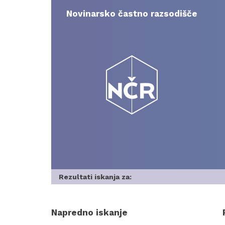
Skip
to
Novinarsko častno razsodišče
content
Rezultati iskanja za:
Napredno iskanje