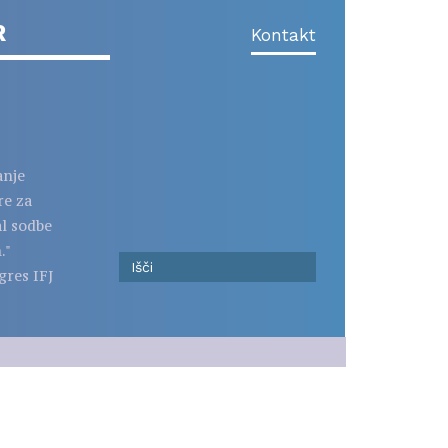
R
Kontakt
anje
re za
al sodbe
."
gres IFJ