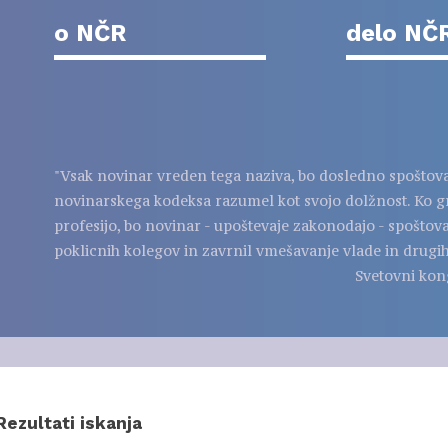
o NČR
delo NČ
"Vsak novinar vreden tega naziva, bo dosledno spoštov
novinarskega kodeksa razumel kot svojo dolžnost. Ko g
profesijo, bo novinar - upoštevaje zakonodajo - spoštov
poklicnih kolegov in zavrnil vmešavanje vlade in drugih
Svetovni kon
Rezultati iskanja