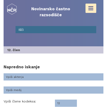
Skip
to
Novinarsko častno
content
razsodišče
12. člen
Napredno iskanje
Vpiši člene kodeksa: