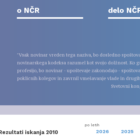
o NČR
delo NČ
"Vsak novinar vreden tega naziva, bo dosledno spoštov
novinarskega kodeksa razumel kot svojo dolžnost. Ko g
profesijo, bo novinar - upoštevaje zakonodajo - spoštov
poklicnih kolegov in zavrnil vmešavanje vlade in drugih
Svetovni kon
po letih
2026
2025
Rezultati iskanja 2010