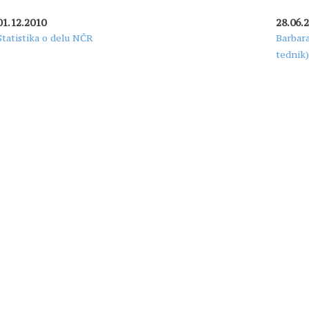
01.12.2010
28.06.
Statistika o delu NČR
Barbara
tednik)