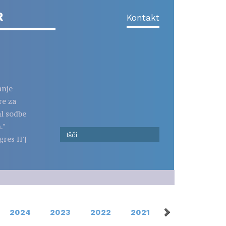
R
Kontakt
anje
re za
al sodbe
."
gres IFJ
2024
2023
2022
2021
2020
201