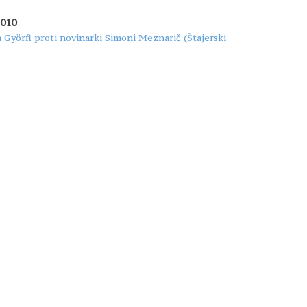
2010
 Györfi proti novinarki Simoni Meznarič (Štajerski