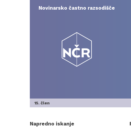
Skip
to
Novinarsko častno razsodišče
content
15. člen
Napredno iskanje