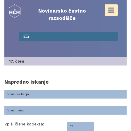
Skip
to
Novinarsko častno
content
razsodišče
17. člen
Napredno iskanje
Vpiši člene kodeksa: