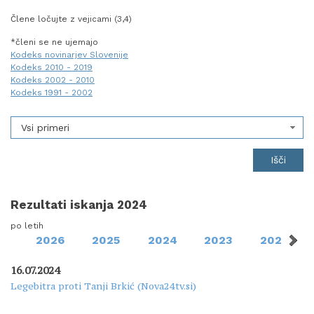
Člene ločujte z vejicami (3,4)
*členi se ne ujemajo
Kodeks novinarjev Slovenije
Kodeks 2010 - 2019
Kodeks 2002 - 2010
Kodeks 1991 - 2002
Vsi primeri
Rezultati iskanja 2024
po letih
2026
2025
2024
2023
2022
16.07.2024
Legebitra proti Tanji Brkić (Nova24tv.si)