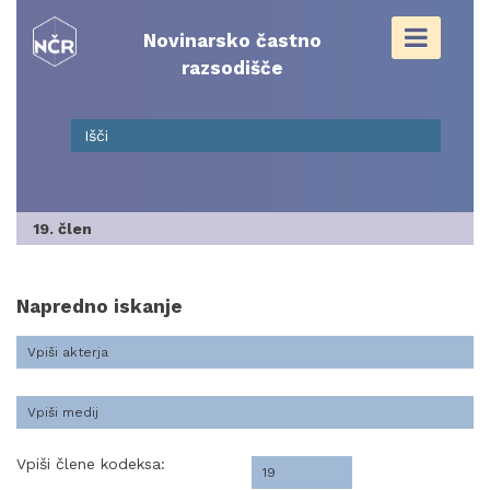
Skip
to
Novinarsko častno
content
razsodišče
19. člen
Napredno iskanje
Vpiši člene kodeksa: