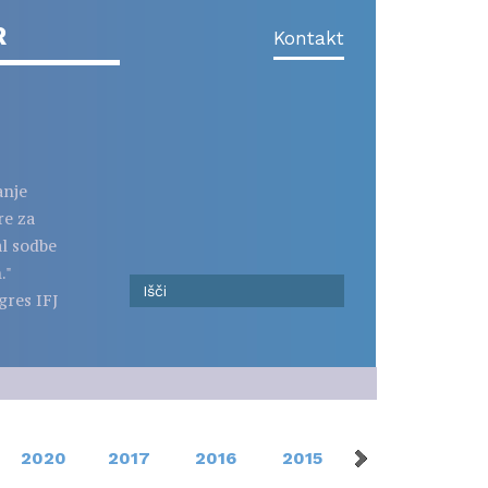
R
Kontakt
anje
re za
al sodbe
."
gres IFJ
2020
2017
2016
2015
2013
201