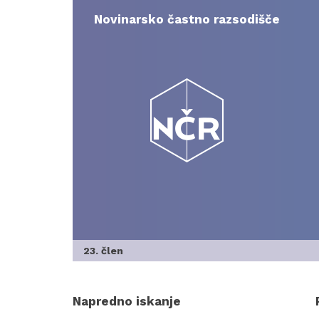
Skip
to
Novinarsko častno razsodišče
content
23. člen
Napredno iskanje