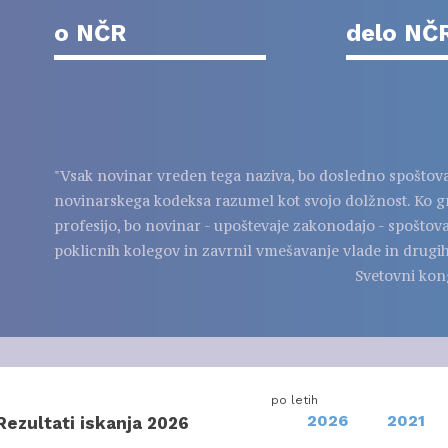
o NČR
delo NČ
"Vsak novinar vreden tega naziva, bo dosledno spoštov
novinarskega kodeksa razumel kot svojo dolžnost. Ko g
profesijo, bo novinar - upoštevaje zakonodajo - spoštov
poklicnih kolegov in zavrnil vmešavanje vlade in drugih
Svetovni kon
po letih
2026
2021
Rezultati iskanja 2026