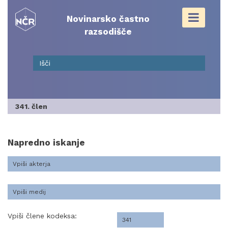
Skip
to
Novinarsko častno
content
razsodišče
341. člen
Napredno iskanje
Vpiši člene kodeksa: