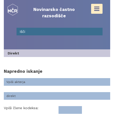
Skip
to
Novinarsko častno
content
razsodišče
Direkt
Napredno iskanje
Vpiši člene kodeksa: