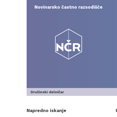
Skip
to
Novinarsko častno razsodišče
content
Družinski delničar
Napredno iskanje