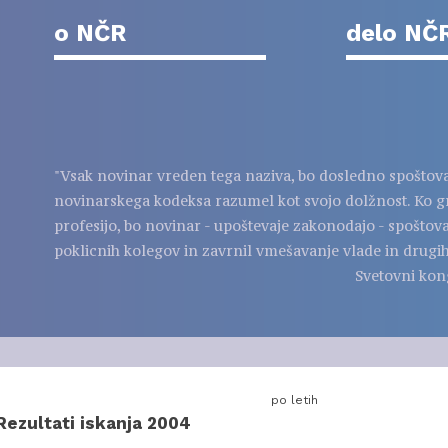
o NČR
delo NČ
"Vsak novinar vreden tega naziva, bo dosledno spoštov
novinarskega kodeksa razumel kot svojo dolžnost. Ko g
profesijo, bo novinar - upoštevaje zakonodajo - spoštov
poklicnih kolegov in zavrnil vmešavanje vlade in drugih
Svetovni kon
po letih
Rezultati iskanja 2004