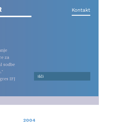
R
Kontakt
anje
re za
al sodbe
."
gres IFJ
2004