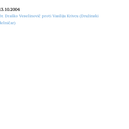
13.10.2004
Dr. Draško Veselinovič proti Vasiliju Krivcu (Družinski
delničar)