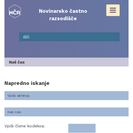
Skip
to
Novinarsko častno
content
razsodišče
Naš čas
Napredno iskanje
Vpiši člene kodeksa: