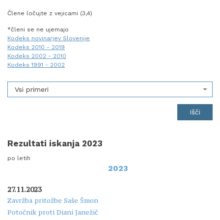
Člene ločujte z vejicami (3,4)
*členi se ne ujemajo
Kodeks novinarjev Slovenije
Kodeks 2010 - 2019
Kodeks 2002 - 2010
Kodeks 1991 - 2002
Vsi primeri
Rezultati iskanja 2023
po letih
2023
27.11.2023
Zavržba pritožbe Saše Šmon
Potočnik proti Diani Janežič