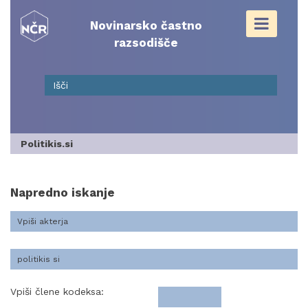
Skip
to
Novinarsko častno
content
razsodišče
Politikis.si
Napredno iskanje
Vpiši člene kodeksa: