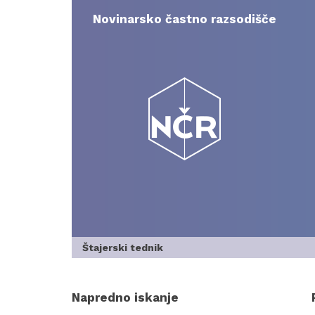
Skip
to
Novinarsko častno razsodišče
content
Štajerski tednik
Napredno iskanje