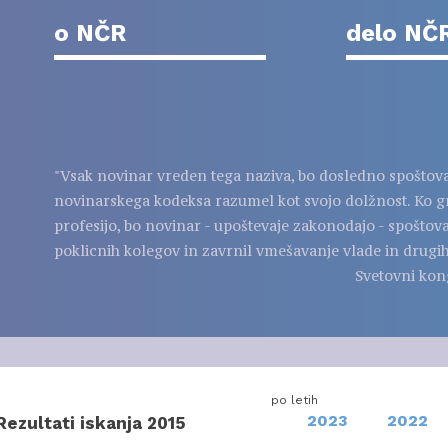
o NČR
delo NČ
"Vsak novinar vreden tega naziva, bo dosledno spoštov
novinarskega kodeksa razumel kot svojo dolžnost. Ko g
profesijo, bo novinar - upoštevaje zakonodajo - spoštov
poklicnih kolegov in zavrnil vmešavanje vlade in drugih
Svetovni kon
po letih
2023
2022
Rezultati iskanja 2015