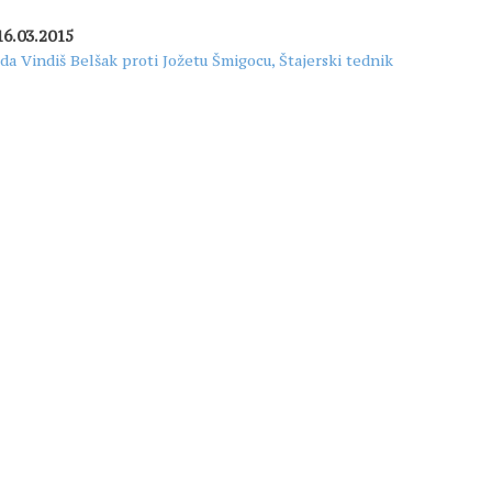
16.03.2015
Ida Vindiš Belšak proti Jožetu Šmigocu, Štajerski tednik