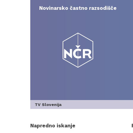
Skip
to
Novinarsko častno razsodišče
content
TV Slovenija
Napredno iskanje