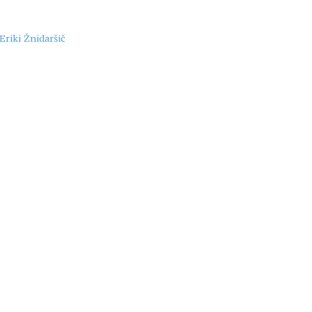
Eriki Žnidaršič