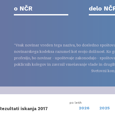
o NČR
delo NČ
"Vsak novinar vreden tega naziva, bo dosledno spoštov
novinarskega kodeksa razumel kot svojo dolžnost. Ko g
profesijo, bo novinar - upoštevaje zakonodajo - spoštov
poklicnih kolegov in zavrnil vmešavanje vlade in drugih
Svetovni kon
po letih
2026
2025
Rezultati iskanja 2017