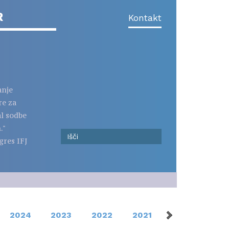
R
Kontakt
anje
re za
al sodbe
."
gres IFJ
2024
2023
2022
2021
2020
201