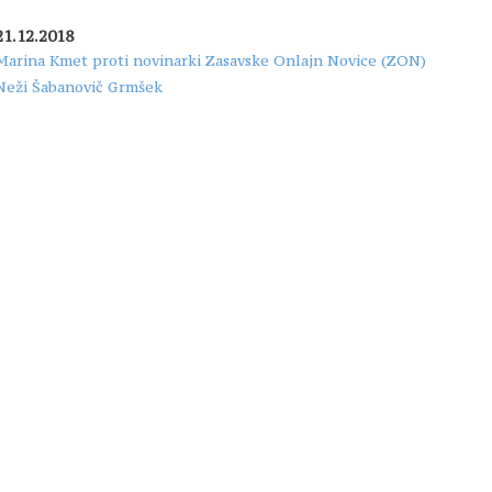
21.12.2018
Marina Kmet proti novinarki Zasavske Onlajn Novice (ZON)
Neži Šabanovič Grmšek