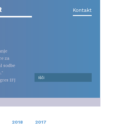
R
Kontakt
anje
re za
al sodbe
."
gres IFJ
2018
2017