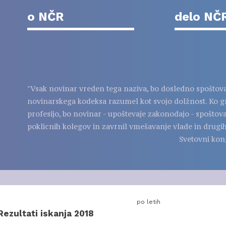
o NČR
delo NČ
"Vsak novinar vreden tega naziva, bo dosledno spoštov
novinarskega kodeksa razumel kot svojo dolžnost. Ko g
profesijo, bo novinar - upoštevaje zakonodajo - spoštov
poklicnih kolegov in zavrnil vmešavanje vlade in drugih
Svetovni kon
po letih
Rezultati iskanja 2018