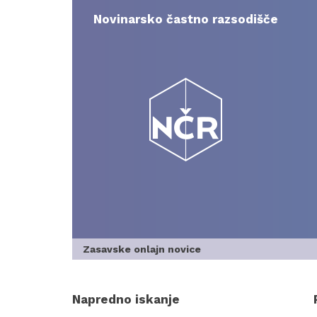
Skip
to
Novinarsko častno razsodišče
content
Zasavske onlajn novice
Napredno iskanje