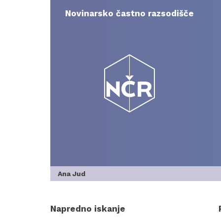
Skip
to
Novinarsko častno razsodišče
content
Ana Jud
Napredno iskanje