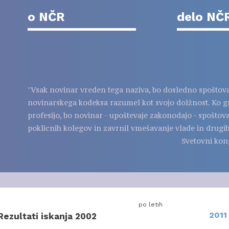
o NČR
delo NČ
"Vsak novinar vreden tega naziva, bo dosledno spoštov
novinarskega kodeksa razumel kot svojo dolžnost. Ko g
profesijo, bo novinar - upoštevaje zakonodajo - spoštov
poklicnih kolegov in zavrnil vmešavanje vlade in drugih
Svetovni kon
po letih
2011
Rezultati iskanja 2002