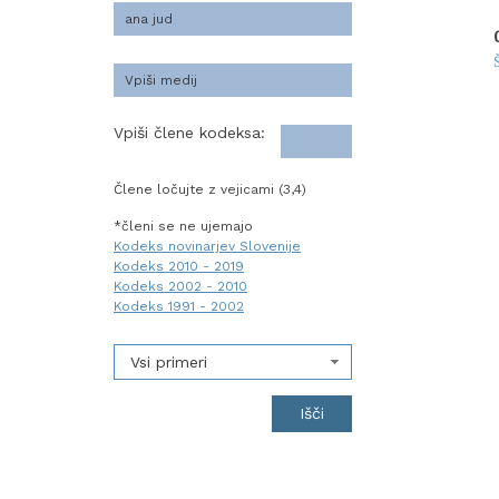
Vpiši člene kodeksa:
Člene ločujte z vejicami (3,4)
*členi se ne ujemajo
Kodeks novinarjev Slovenije
Kodeks 2010 - 2019
Kodeks 2002 - 2010
Kodeks 1991 - 2002
Vsi primeri