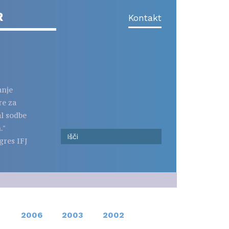
R
Kontakt
anje
re za
al sodbe
."
gres IFJ
2006
2003
2002